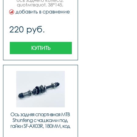
ось заднего колеса, 
10250
quotмтвquot, 38*145, 
черная, под эксцентрик, 
добавить в сравнение
конуса с пыльниками, инд. 
упак. по 12 штук, бренд 
quotshunfengquot
220 руб.
КУПИТЬ
Ось задняя спортивная MTB 
Shunfeng с чашками под 
гайки SF-AX03R, 180MM, код 
41556