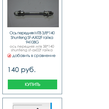
Ось передняя МТВ 3/8*140 
Shunfeng SF-AX02F гайка 
94108G
ось передняя мтв 38*140 
shunfeng sf-ax02f гайка 
94108g
добавить в сравнение
140 руб.
КУПИТЬ