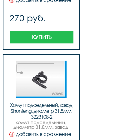
добавить в сравнение
270 руб.
КУПИТЬ
Хомут подседельный, завод 
Shunfeng, диаметр 31,8мм 
3223108-2
хомут подседельный, 
диаметр 31,8мм, завод 
shunfeng.
добавить в сравнение