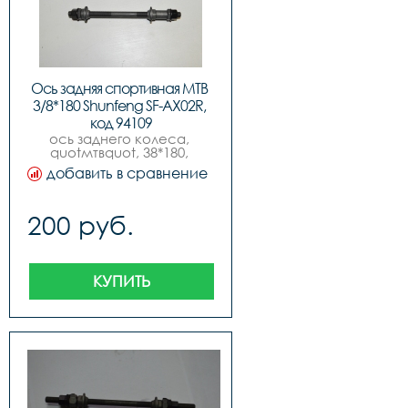
Ось задняя спортивная MTB 
3/8*180 Shunfeng SF-AX02R, 
код 94109
ось заднего колеса, 
quotмтвquot, 38*180, 
черная, конуса с 
добавить в сравнение
пыльниками, инд. упак. по 
12 штук, бренд 
quotshunfengquot
200 руб.
КУПИТЬ